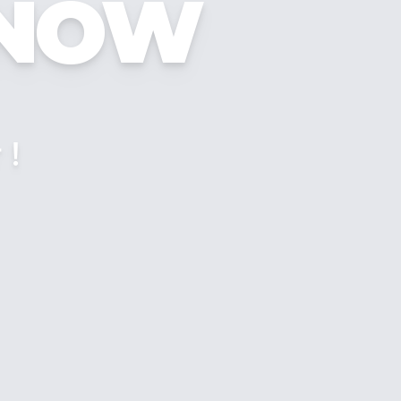
SNOW
せ！