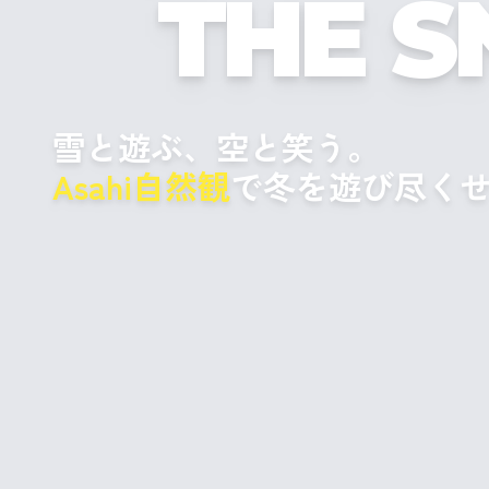
THE 
雪と遊ぶ、空と笑う。
Asahi自然観
で冬を遊び尽く