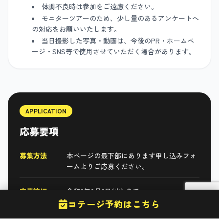
体調不良時は参加をご遠慮ください。
モニターツアーのため、少し量のあるアンケートへ
の対応をお願いいたします。
当日撮影した写真・動画は、今後のPR・ホームペ
ージ・SNS等で使用させていただく場合があります。
APPLICATION
応募要項
募集方法
本ページの最下部にあります申し込みフォ
ームよりご応募ください。
応募締切
令和8年9月8日(火) まで
コテージ予約はこちら
選考について
応募者多数の場合は厳正なる抽選としま