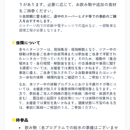
りがあります。必要に応じて、お飲み物や追加の食材
をご持参ください。
※自然観に登る前に、道中のスーパーヒグチ等での事前のご購
入をおすすめします。
※コテージ内での炊飯や電子レンジでの温めなど、一部簡単な
調理工程が必要となります。
保険について
本モニターツアーは、現地集合・現地解散となり、ツアー中の
移動は参加者ご自身の自家用車または参加者ご自身で手配され
たレンタカーで行っていただきます。そのため、移動中（集合
場所まで・各行程間・解散後を含む）の交通事故や車両に関す
る損害については、主催者では責任を負いかねます。万が一の
事故に備え、ご自身で加入されている自動車保険またはレンタ
カー会社の保険・補償内容をご確認のうえ、ご参加ください。
なお、本ツアー中の体験プログラムにおける不慮のケガ等につ
いては、主催者が加入する傷害保険の補償対象となります。一
方で、参加者ご本人の持病の悪化や疾病（熱中症・体調不良を
含む）、既往症に起因する症状等については保険の対象外とな
り、主催者では責任を負いかねます。健康状態に不安のある方
は、事前に医師へご相談のうえ、ご参加ください。
持参品
飲み物（各プログラムでの給水の準備はございませ