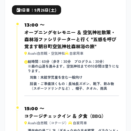
1日目：9月26日(土)
13:00 〜
オープニングセレモニー ＆ 空気神社散策・
森林浴ファシリテーターと行く "五感を呼び
覚ます朝日町空気神社森林浴の旅"
Asahi自然観・空気神社
自家用車
総時間：60分（歩き：30分 プログラム：30分）
※森の山道を進みます。空気神社までの10分間は登りにな
ります。
対象：未就学児童を含む一般向け
服装・ご準備頂くもの：長袖長ズボン、靴下、飲み物
（スポーツドリンクなど）、帽子、タオル、雨具
15:00 〜
コテージチェックイン ＆ 夕食（BBQ）
Asahi自然観（コテージ）
自家用車
滞在中の過ごし方（ダチョウやウサギ鑑賞、グラウンド・