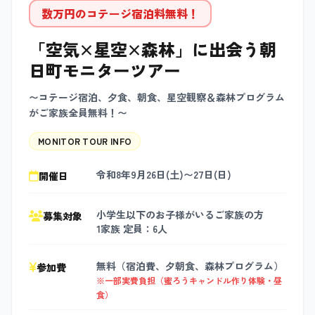
数万円のコテージ宿泊料無料！
「空気×星空×森林」に出会う朝
日町モニターツアー
〜コテージ宿泊、夕食、朝食、星空観察＆森林プログラム
がご家族全員無料！〜
MONITOR TOUR INFO
令和8年9月26日(土)〜27日(日)
開催日
小学生以下のお子様がいるご家族の方
募集対象
1家族 定員：6人
無料（宿泊費、夕朝食、森林プログラム）
参加費
※一部実費負担（蜜ろうキャンドル作り体験・昼
食）